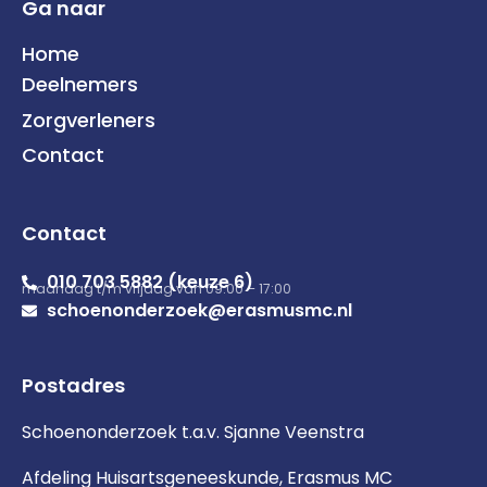
Ga naar
Home
Deelnemers
Zorgverleners
Contact
Contact
010 703 5882 (keuze 6)
maandag t/m vrijdag van 09:00 – 17:00
schoenonderzoek@erasmusmc.nl
Postadres
Schoenonderzoek t.a.v. Sjanne Veenstra
Afdeling Huisartsgeneeskunde, Erasmus MC