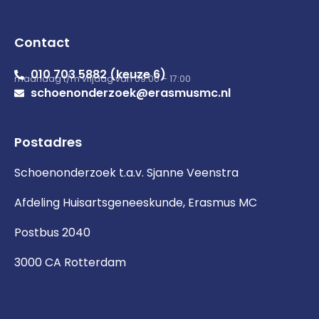
Contact
010 703 5882 (keuze 6)
maandag t/m vrijdag van 09:00 – 17:00
schoenonderzoek@erasmusmc.nl
Postadres
Schoenonderzoek t.a.v. Sjanne Veenstra
Afdeling Huisartsgeneeskunde, Erasmus MC
Postbus 2040
3000 CA Rotterdam