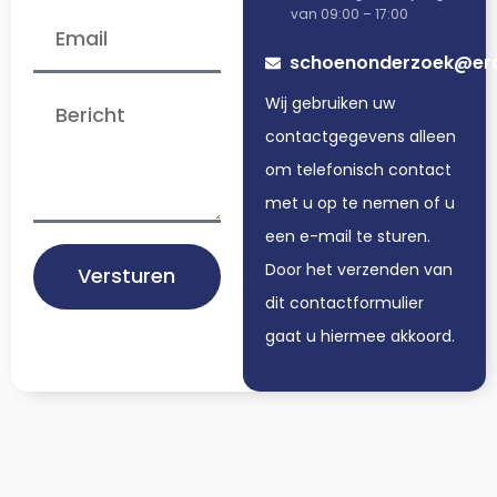
van 09:00 – 17:00
schoenonderzoek@er
Wij gebruiken uw
contactgegevens
alleen
om telefonisch contact
met u op te nemen
of
u
een e-mail te sturen.
Door het verzenden van
Versturen
dit contactformulier
gaat u hiermee akkoord.