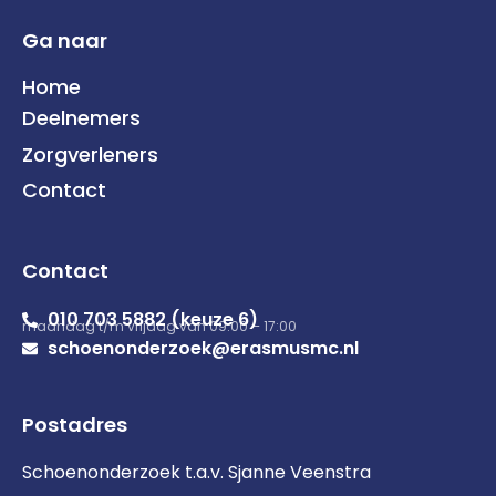
Ga naar
Home
Deelnemers
Zorgverleners
Contact
Contact
010 703 5882 (keuze 6)
maandag t/m vrijdag van 09:00 – 17:00
schoenonderzoek@erasmusmc.nl
Postadres
Schoenonderzoek t.a.v. Sjanne Veenstra